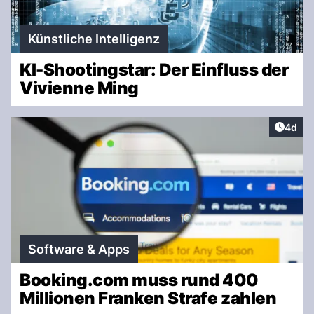
Künstliche Intelligenz
KI-Shootingstar: Der Einfluss der
Vivienne Ming
Artike
4d
Software & Apps
Booking.com muss rund 400
Millionen Franken Strafe zahlen