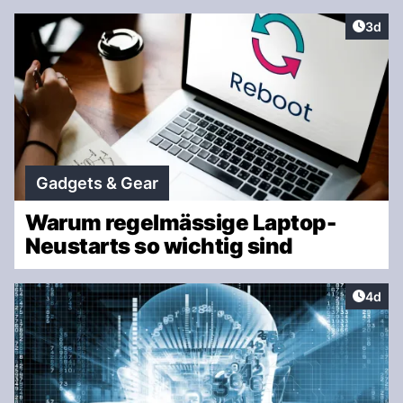
Artike
3d
Gadgets & Gear
Warum regelmässige Laptop-
Neustarts so wichtig sind
Artike
4d