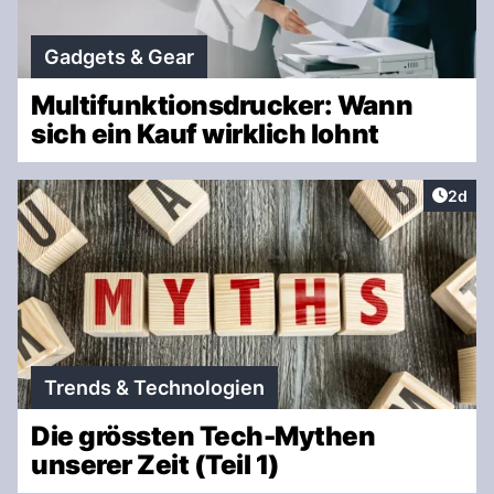
Gadgets & Gear
Multifunktionsdrucker: Wann
sich ein Kauf wirklich lohnt
Artike
2d
Trends & Technologien
Die grössten Tech-Mythen
unserer Zeit (Teil 1)