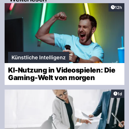
Artikel
12h
Künstliche Intelligenz
KI-Nutzung in Videospielen: Die
Gaming-Welt von morgen
Artike
1d