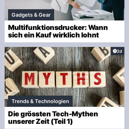
Gadgets & Gear
Multifunktionsdrucker: Wann
sich ein Kauf wirklich lohnt
Artike
2d
Trends & Technologien
Die grössten Tech-Mythen
unserer Zeit (Teil 1)