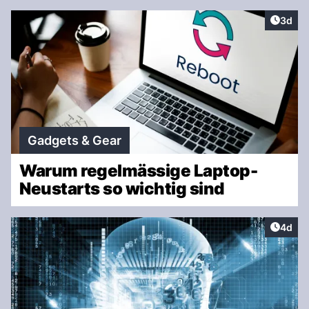
Artike
3d
Gadgets & Gear
Warum regelmässige Laptop-
Neustarts so wichtig sind
Artike
4d