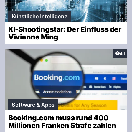
Künstliche Intelligenz
KI-Shootingstar: Der Einfluss der
Vivienne Ming
Artike
4d
Software & Apps
Booking.com muss rund 400
Millionen Franken Strafe zahlen