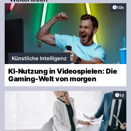
Artikel
10h
Künstliche Intelligenz
KI-Nutzung in Videospielen: Die
Gaming-Welt von morgen
Artike
1d