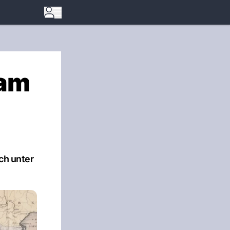
 am
ch unter