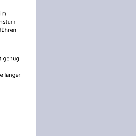
 im
chstum
uführen
st genug
e länger