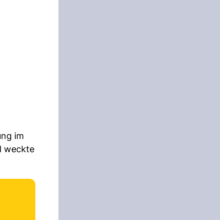
ung im
d weckte