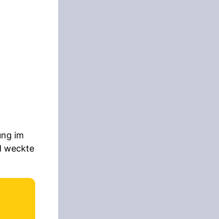
ung im
d weckte