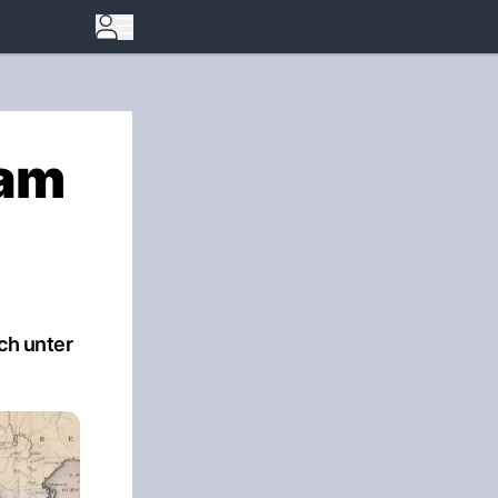
 am
ch unter