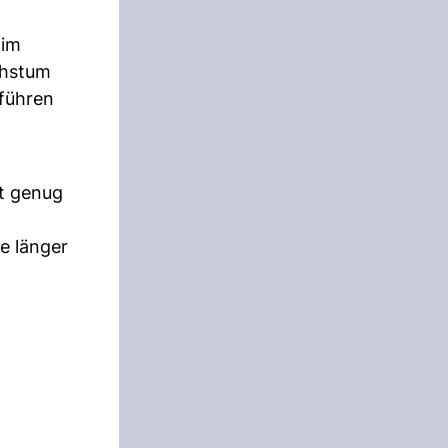
 im
chstum
uführen
st genug
e länger