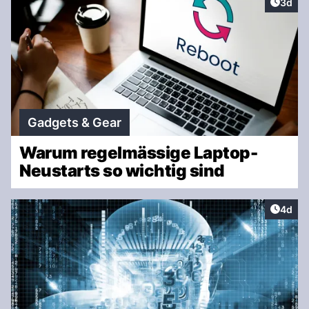
Artike
3d
Gadgets & Gear
Warum regelmässige Laptop-
Neustarts so wichtig sind
Artike
4d