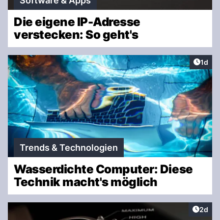
Software & Apps
Die eigene IP-Adresse
verstecken: So geht's
Artike
1d
Trends & Technologien
Wasserdichte Computer: Diese
Technik macht's möglich
Artike
2d