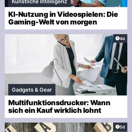
Künstliche Intelligenz
KI-Nutzung in Videospielen: Die
Gaming-Welt von morgen
Artike
4d
Gadgets & Gear
Multifunktionsdrucker: Wann
sich ein Kauf wirklich lohnt
Artike
5d