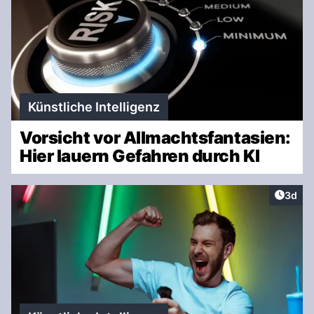
Künstliche Intelligenz
Vorsicht vor Allmachtsfantasien:
Hier lauern Gefahren durch KI
Artike
3d