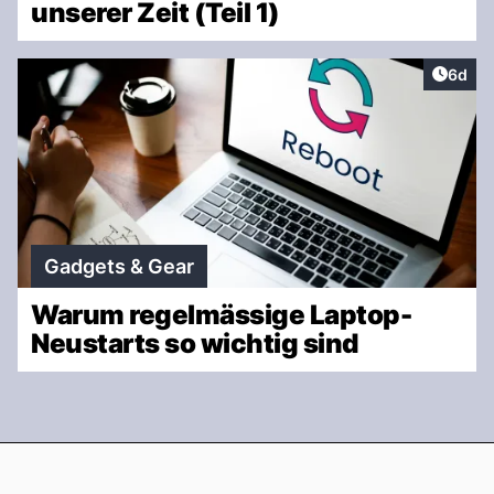
unserer Zeit (Teil 1)
Artike
6d
Gadgets & Gear
Warum regelmässige Laptop-
Neustarts so wichtig sind
Footer