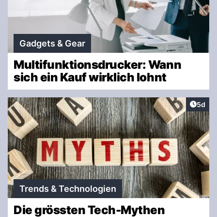
Gadgets & Gear
Multifunktionsdrucker: Wann
sich ein Kauf wirklich lohnt
Artike
5d
Trends & Technologien
Die grössten Tech-Mythen