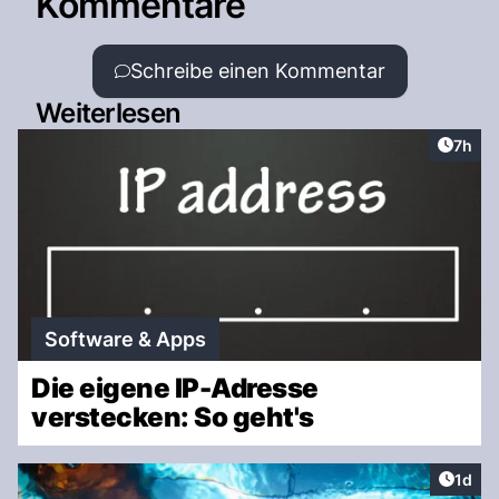
Kommentare
Schreibe einen Kommentar
Weiterlesen
Artike
7h
Software & Apps
Die eigene IP-Adresse
verstecken: So geht's
Artike
1d