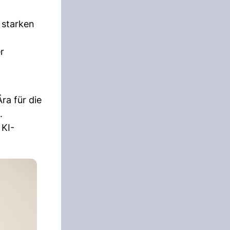
 starken
r
a für die
.
 KI-