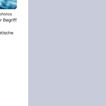
tphotos
r Begriff
etische