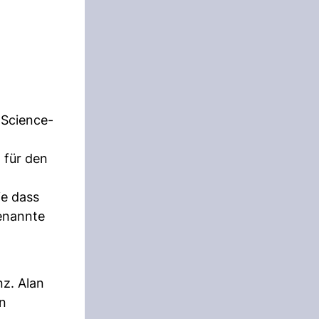
n Science-
 für den
ie dass
enannte
nz. Alan
en