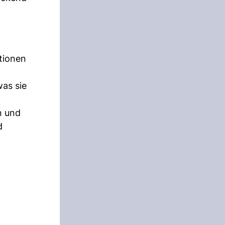
tionen
was sie
n und
d