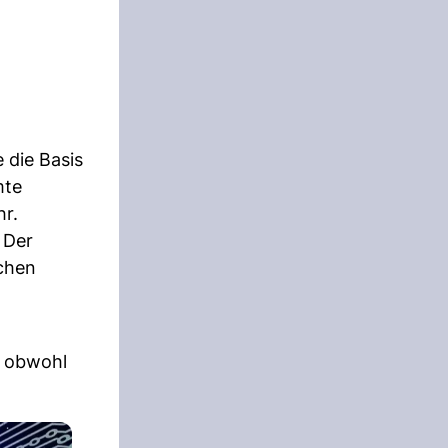
 die Basis
mte
hr.
 Der
chen
d obwohl