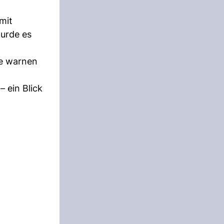
mit
wurde es
re warnen
 ein Blick