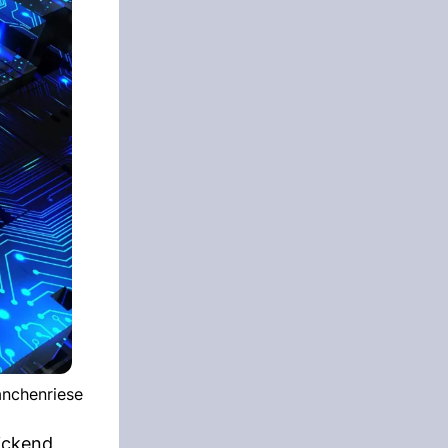
anchenriese
ickend