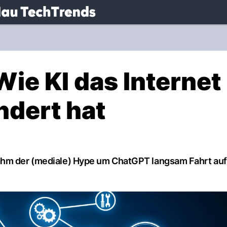
.
NAU.ch
ie KI das Internet
ndert hat
ahm der (mediale) Hype um ChatGPT langsam Fahrt auf.