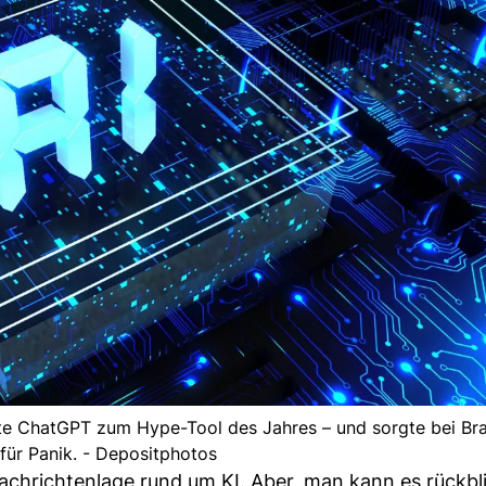
erte ChatGPT zum Hype-Tool des Jahres – und sorgte bei Br
für Panik. - Depositphotos
hrichtenlage rund um KI. Aber, man kann es rückbl