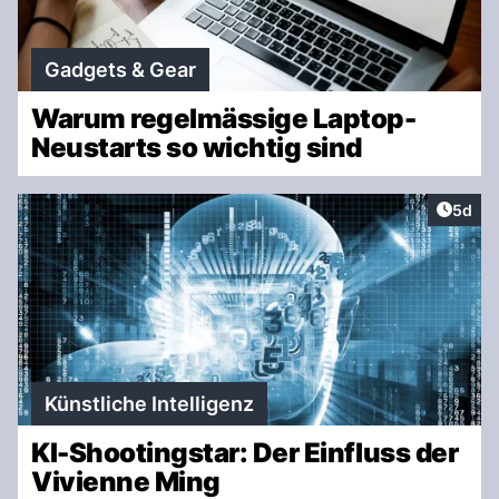
Gadgets & Gear
Warum regelmässige Laptop-
Neustarts so wichtig sind
Artike
5d
Künstliche Intelligenz
KI-Shootingstar: Der Einfluss der
Vivienne Ming