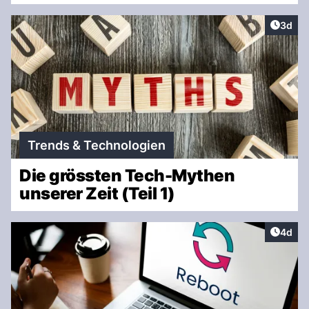
Artike
3d
Trends & Technologien
Die grössten Tech-Mythen
unserer Zeit (Teil 1)
Artike
4d