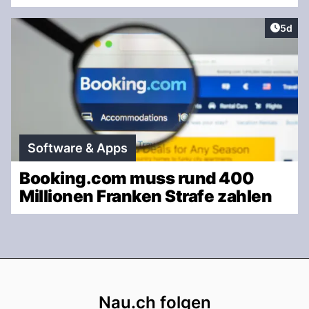
Artike
5d
Software & Apps
Booking.com muss rund 400
Millionen Franken Strafe zahlen
Footer
Nau.ch folgen