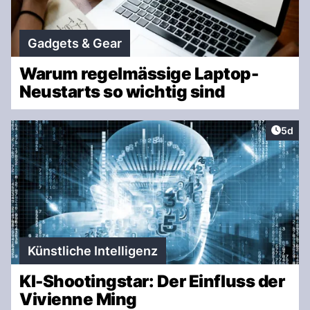
Gadgets & Gear
Warum regelmässige Laptop-
Neustarts so wichtig sind
Artike
5d
Künstliche Intelligenz
KI-Shootingstar: Der Einfluss der
Vivienne Ming