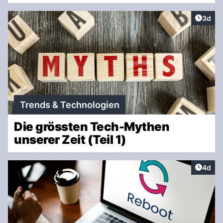
Artike
3d
Trends & Technologien
Die grössten Tech-Mythen
unserer Zeit (Teil 1)
Artike
4d