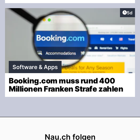
Artike
5d
Software & Apps
Booking.com muss rund 400
Millionen Franken Strafe zahlen
Footer
Nau.ch folgen