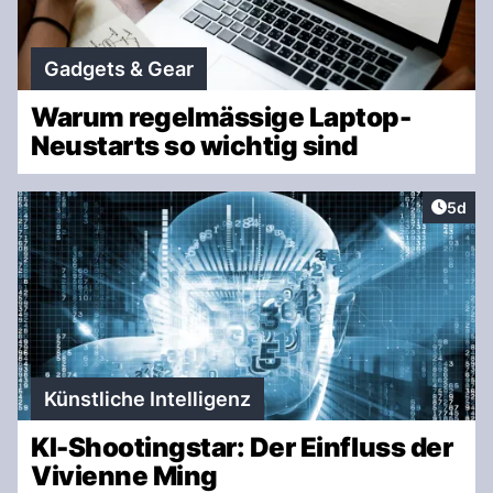
Gadgets & Gear
Warum regelmässige Laptop-
Neustarts so wichtig sind
Artike
5d
Künstliche Intelligenz
KI-Shootingstar: Der Einfluss der
Vivienne Ming