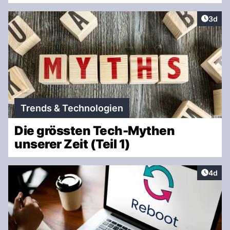
Artike
3d
Trends & Technologien
Die grössten Tech-Mythen
unserer Zeit (Teil 1)
Artike
4d