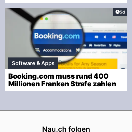
Artike
5d
Software & Apps
Booking.com muss rund 400
Millionen Franken Strafe zahlen
Footer
Nau.ch folgen