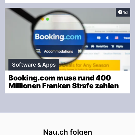
Artike
4d
Software & Apps
Booking.com muss rund 400
Millionen Franken Strafe zahlen
Footer
Nau.ch folgen