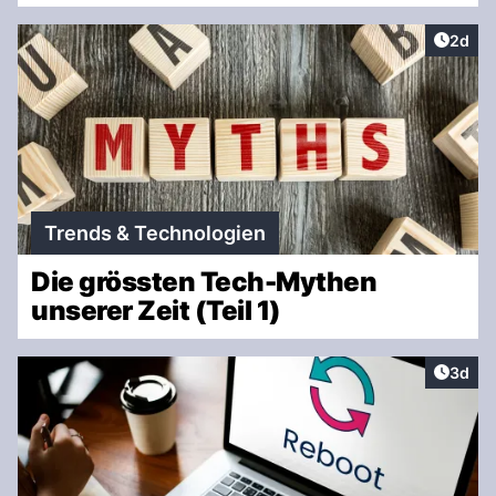
Artike
2d
Trends & Technologien
Die grössten Tech-Mythen
unserer Zeit (Teil 1)
Artike
3d