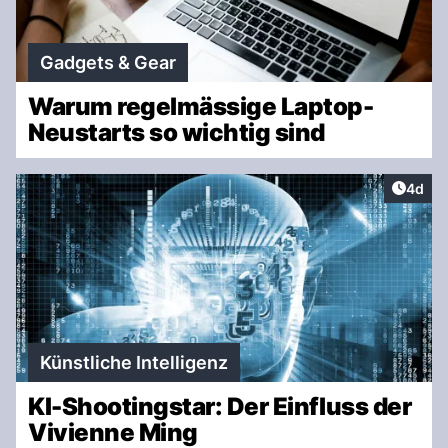
Gadgets & Gear
Warum regelmässige Laptop-
Neustarts so wichtig sind
Artike
4d
Künstliche Intelligenz
KI-Shootingstar: Der Einfluss der
Vivienne Ming