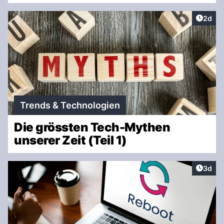
Artike
2d
Trends & Technologien
Die grössten Tech-Mythen
unserer Zeit (Teil 1)
Artike
3d