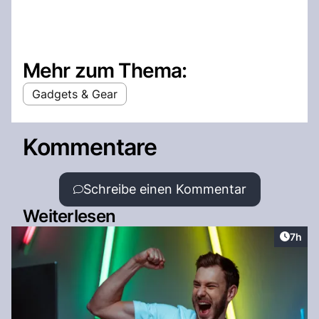
Mehr zum Thema:
Gadgets & Gear
Kommentare
Schreibe einen Kommentar
Weiterlesen
Artike
7h