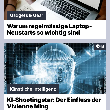
Gadgets & Gear
Warum regelmässige Laptop-
Neustarts so wichtig sind
Artike
4d
Künstliche Intelligenz
KI-Shootingstar: Der Einfluss der
Vivienne Ming