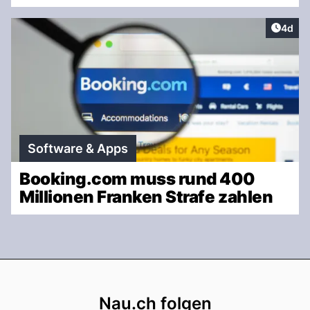
Artike
4d
Software & Apps
Booking.com muss rund 400
Millionen Franken Strafe zahlen
Footer
Nau.ch folgen