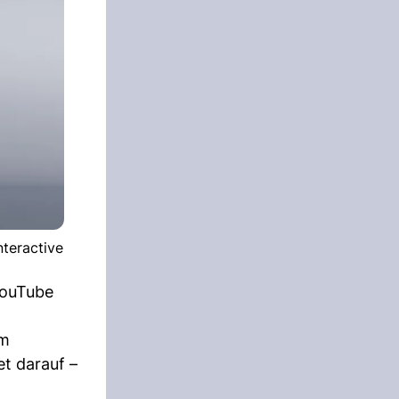
nteractive
YouTube
um
et darauf –