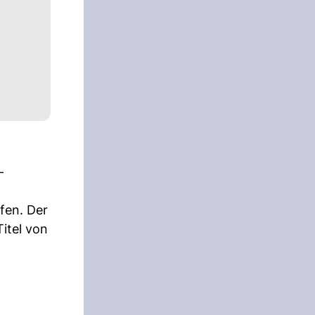
-
fen. Der
itel von