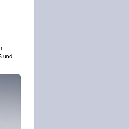
it
S und