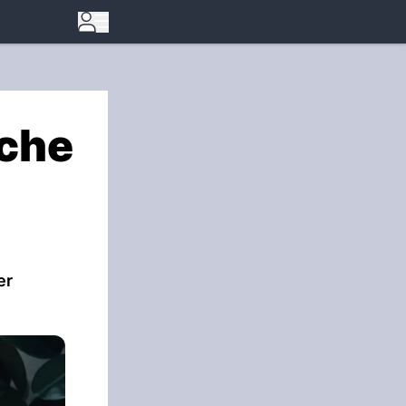
lche
er