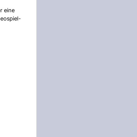
r eine
deospiel-