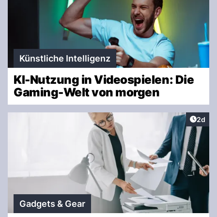
Künstliche Intelligenz
KI-Nutzung in Videospielen: Die
Gaming-Welt von morgen
Artike
2d
Gadgets & Gear