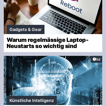
Gadgets & Gear
Warum regelmässige Laptop-
Neustarts so wichtig sind
Artike
5d
Künstliche Intelligenz