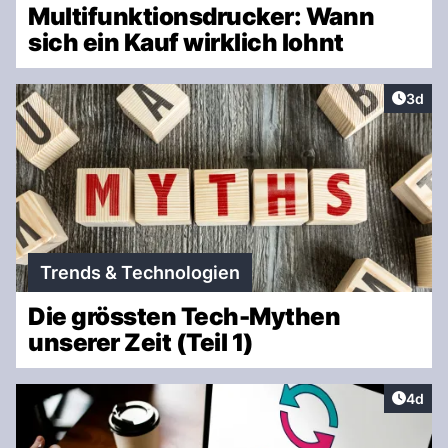
Multifunktionsdrucker: Wann
sich ein Kauf wirklich lohnt
Artike
3d
Trends & Technologien
Die grössten Tech-Mythen
unserer Zeit (Teil 1)
Artike
4d