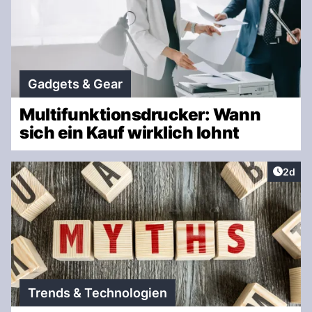
Gadgets & Gear
Multifunktionsdrucker: Wann
sich ein Kauf wirklich lohnt
Artike
2d
Trends & Technologien