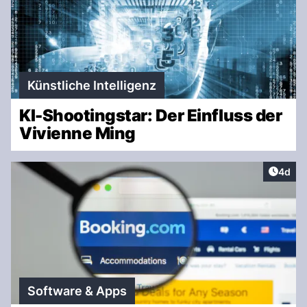
Künstliche Intelligenz
KI-Shootingstar: Der Einfluss der
Vivienne Ming
Artike
4d
Software & Apps