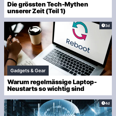
Die grössten Tech-Mythen
unserer Zeit (Teil 1)
Artike
3d
Gadgets & Gear
Warum regelmässige Laptop-
Neustarts so wichtig sind
Artike
4d