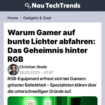
techtrends.
NAU.ch
Home
Gadgets & Gear
Warum Gamer auf
bunte Lichter abfahren:
Das Geheimnis hinter
RGB
Christian Stede
28.03.2025 - 07:47
RGB-Equipment erfreut sich bei Gamern
grösster Beliebtheit – Spezialisten klären über
die unterschwelligen Gründe auf.