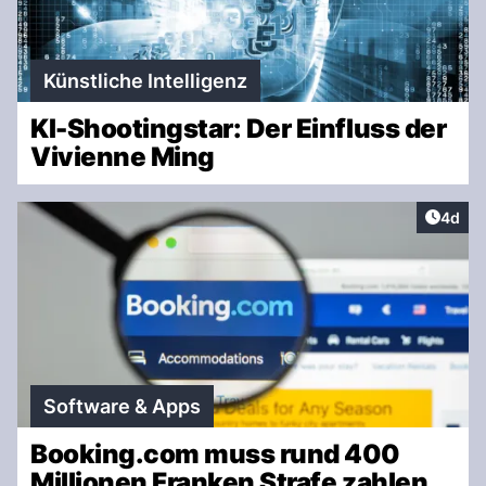
Künstliche Intelligenz
KI-Shootingstar: Der Einfluss der
Vivienne Ming
Artike
4d
Software & Apps
Booking.com muss rund 400
Millionen Franken Strafe zahlen