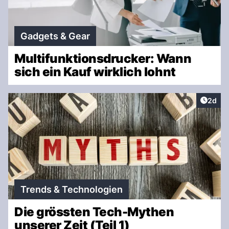
Gadgets & Gear
Multifunktionsdrucker: Wann
sich ein Kauf wirklich lohnt
Artike
2d
Trends & Technologien
Die grössten Tech-Mythen
unserer Zeit (Teil 1)