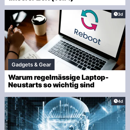
Artike
3d
Gadgets & Gear
Warum regelmässige Laptop-
Neustarts so wichtig sind
Artike
4d