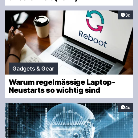
Artike
3d
Gadgets & Gear
Warum regelmässige Laptop-
Neustarts so wichtig sind
Artike
4d