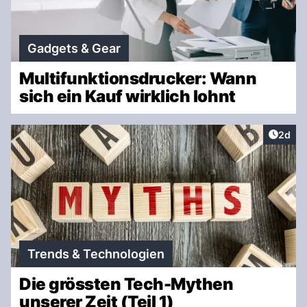
Gadgets & Gear
Multifunktionsdrucker: Wann
sich ein Kauf wirklich lohnt
Artike
2d
Trends & Technologien
Die grössten Tech-Mythen
unserer Zeit (Teil 1)