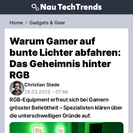
techtrends.
NAU.ch
Home
Gadgets & Gear
Warum Gamer auf
bunte Lichter abfahren:
Das Geheimnis hinter
RGB
Christian Stede
28.03.2025 - 07:46
RGB-Equipment erfreut sich bei Gamern
grösster Beliebtheit – Spezialisten klären über
die unterschwelligen Gründe auf.