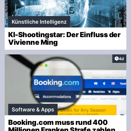
Künstliche Intelligenz
KI-Shootingstar: Der Einfluss der
Vivienne Ming
Artike
4d
Software & Apps
Booking.com muss rund 400
Millionen Franken Strafe zahlen