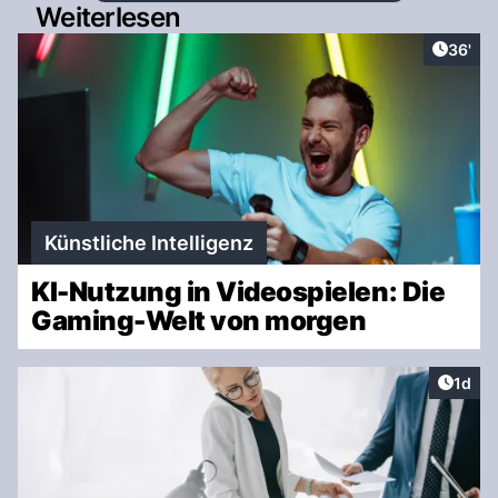
Weiterlesen
Artikel
36'
Künstliche Intelligenz
KI-Nutzung in Videospielen: Die
Gaming-Welt von morgen
Artike
1d