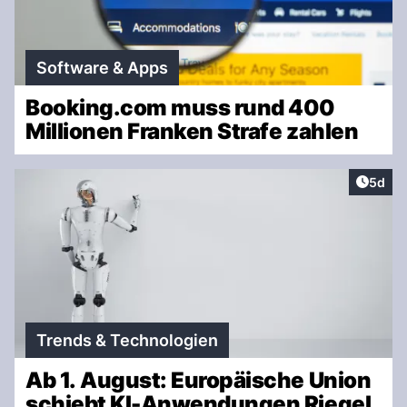
Software & Apps
Booking.com muss rund 400
Millionen Franken Strafe zahlen
Artike
5d
Trends & Technologien
Ab 1. August: Europäische Union
schiebt KI-Anwendungen Riegel