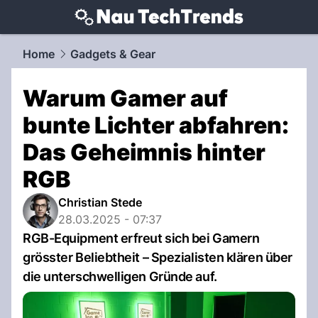
techtrends.
NAU.ch
Home
Gadgets & Gear
Warum Gamer auf
bunte Lichter abfahren:
Das Geheimnis hinter
RGB
Christian Stede
28.03.2025 - 07:37
RGB-Equipment erfreut sich bei Gamern
grösster Beliebtheit – Spezialisten klären über
die unterschwelligen Gründe auf.