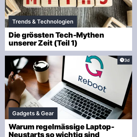
Trends & Technologien
Die grössten Tech-Mythen
unserer Zeit (Teil 1)
Artike
3d
Gadgets & Gear
Warum regelmässige Laptop-
Neustarts so wichtig sind