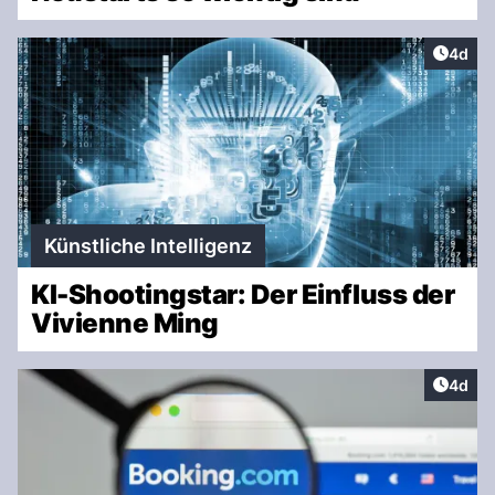
Artike
4d
Künstliche Intelligenz
KI-Shootingstar: Der Einfluss der
Vivienne Ming
Artike
4d