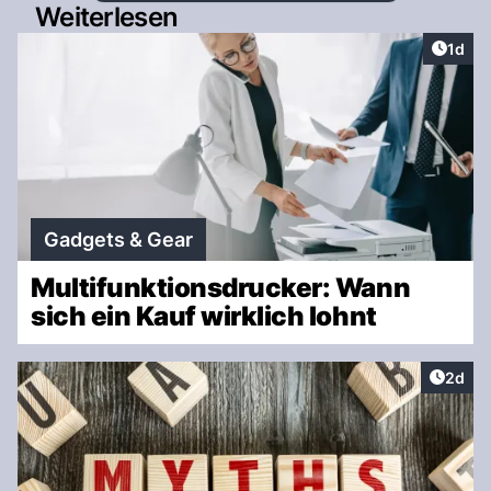
Weiterlesen
Artike
1d
Gadgets & Gear
Multifunktionsdrucker: Wann
sich ein Kauf wirklich lohnt
Artike
2d