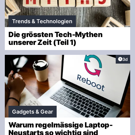
Trends & Technologien
Die grössten Tech-Mythen
unserer Zeit (Teil 1)
Artike
3d
Gadgets & Gear
Warum regelmässige Laptop-
Neustarts so wichtig sind