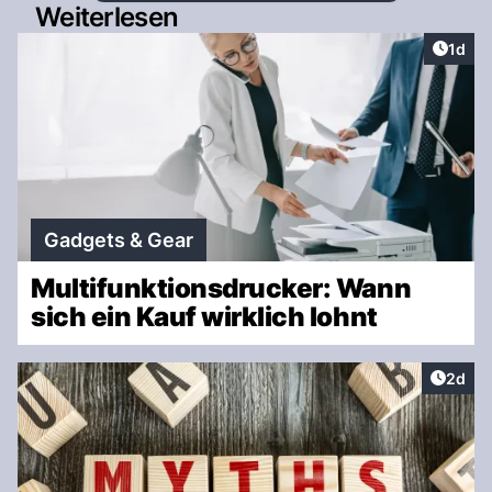
Weiterlesen
Artike
1d
Gadgets & Gear
Multifunktionsdrucker: Wann
sich ein Kauf wirklich lohnt
Artike
2d