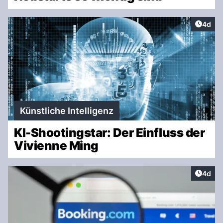
Artike
4d
Künstliche Intelligenz
KI-Shootingstar: Der Einfluss der
Vivienne Ming
Artike
4d