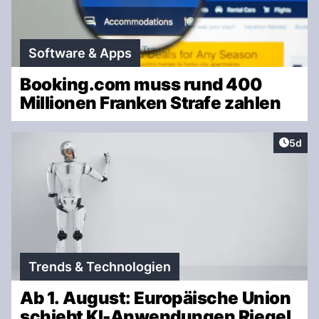
Software & Apps
Booking.com muss rund 400
Millionen Franken Strafe zahlen
Artike
5d
Trends & Technologien
Ab 1. August: Europäische Union
schiebt KI-Anwendungen Riegel