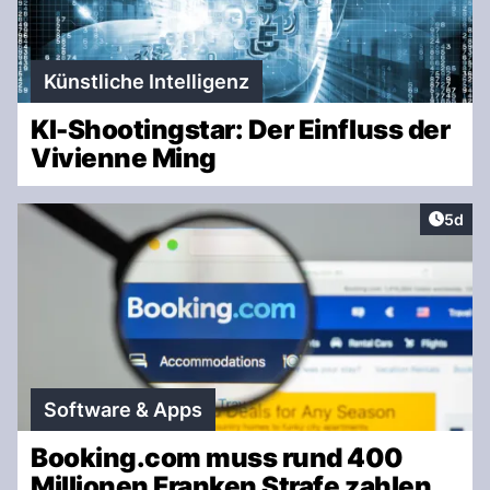
Künstliche Intelligenz
KI-Shootingstar: Der Einfluss der
Vivienne Ming
Artike
5d
Software & Apps
Booking.com muss rund 400
Millionen Franken Strafe zahlen