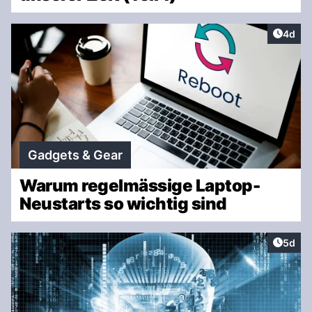
Artike
4d
Gadgets & Gear
Warum regelmässige Laptop-
Neustarts so wichtig sind
Artike
5d