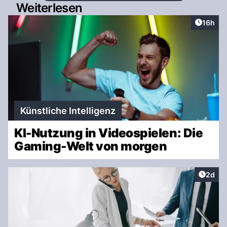
Weiterlesen
Artikel
16h
Künstliche Intelligenz
KI-Nutzung in Videospielen: Die
Gaming-Welt von morgen
Artike
2d