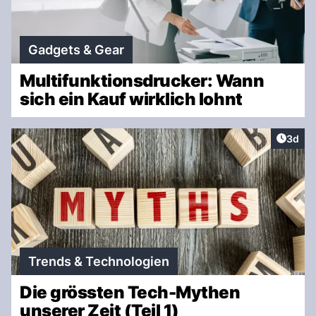
Gadgets & Gear
Multifunktionsdrucker: Wann
sich ein Kauf wirklich lohnt
Artike
3d
Trends & Technologien
Die grössten Tech-Mythen
unserer Zeit (Teil 1)