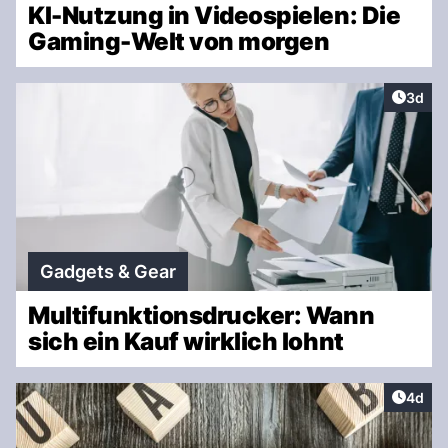
KI-Nutzung in Videospielen: Die
Gaming-Welt von morgen
Artike
3d
Gadgets & Gear
Multifunktionsdrucker: Wann
sich ein Kauf wirklich lohnt
Artike
4d