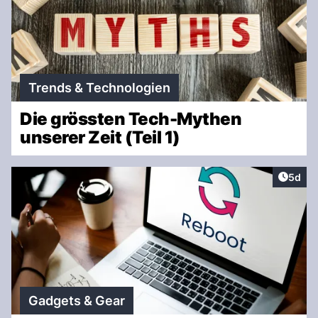
Trends & Technologien
Die grössten Tech-Mythen
unserer Zeit (Teil 1)
Artike
5d
Gadgets & Gear