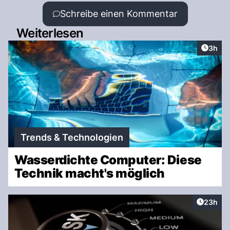
Schreibe einen Kommentar
Weiterlesen
Artike
3h
Trends & Technologien
Wasserdichte Computer: Diese
Technik macht's möglich
Artikel 
23h