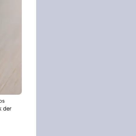
os
k der