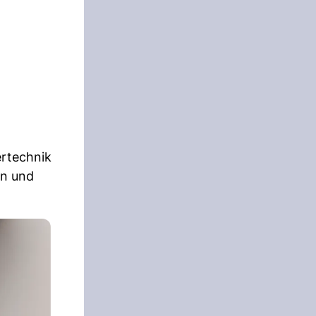
ertechnik
en und