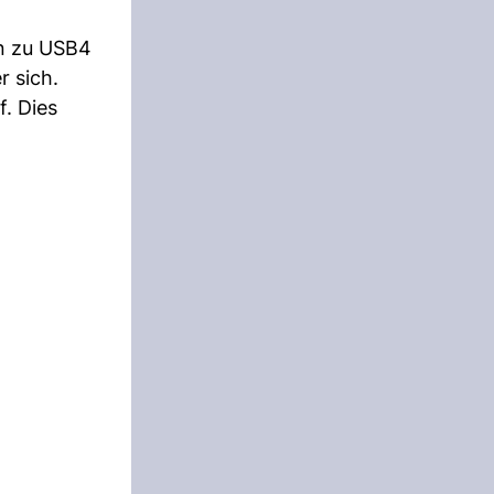
in zu USB4
r sich.
. Dies