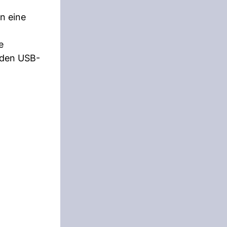
n eine
e
n den USB-