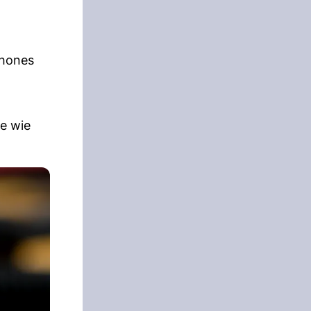
phones
te wie