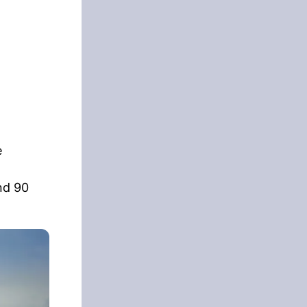
e
nd 90