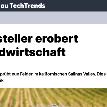
.
NAU.ch
eller erobert
ndwirtschaft
üht nun Felder im kalifornischen Salinas Valley. Dies 
ik.