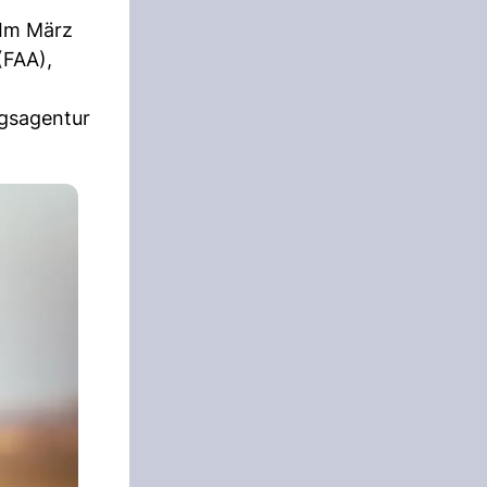
 Im März
(FAA),
ngsagentur