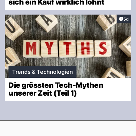
sich ein Kauf wirklich lohnt
Artike
5d
Trends & Technologien
Die grössten Tech-Mythen
unserer Zeit (Teil 1)
Footer