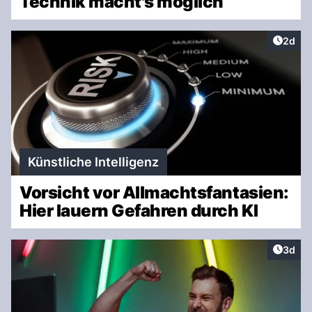
Technik macht's möglich
Artike
2d
Künstliche Intelligenz
Vorsicht vor Allmachtsfantasien:
Hier lauern Gefahren durch KI
Artike
3d