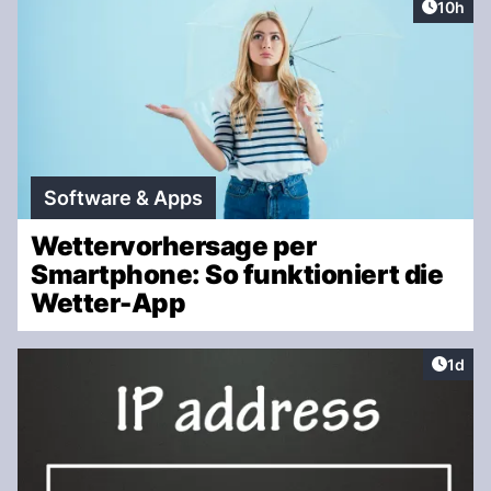
Artikel
10h
Software & Apps
Wettervorhersage per
Smartphone: So funktioniert die
Wetter-App
Artike
1d