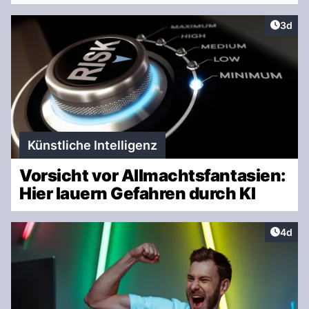
Artike
3d
Künstliche Intelligenz
Vorsicht vor Allmachtsfantasien:
Hier lauern Gefahren durch KI
Artike
4d