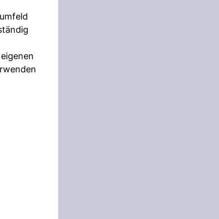
sumfeld
ständig
 eigenen
erwenden