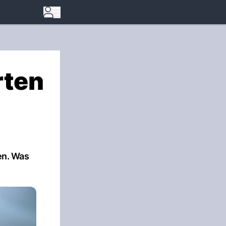
rten
en. Was