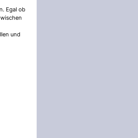
n. Egal ob
zwischen
llen und