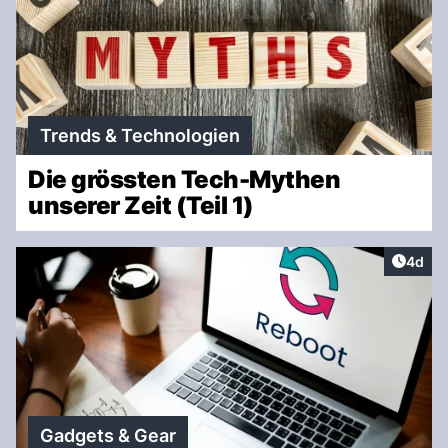
Trends & Technologien
Die grössten Tech-Mythen
unserer Zeit (Teil 1)
Artike
4d
Gadgets & Gear