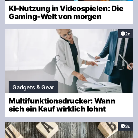
KI-Nutzung in Videospielen: Die
Gaming-Welt von morgen
Artike
2d
Gadgets & Gear
Multifunktionsdrucker: Wann
sich ein Kauf wirklich lohnt
Artike
3d