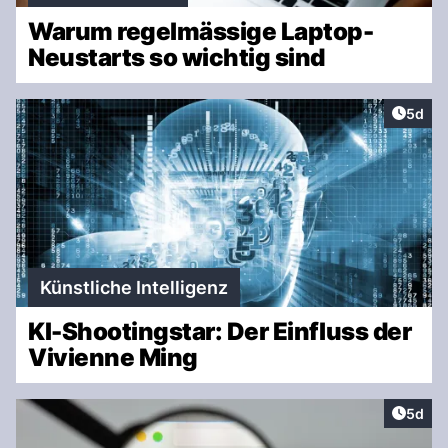
Warum regelmässige Laptop-
Neustarts so wichtig sind
Artike
5d
Künstliche Intelligenz
KI-Shootingstar: Der Einfluss der
Vivienne Ming
Artike
5d