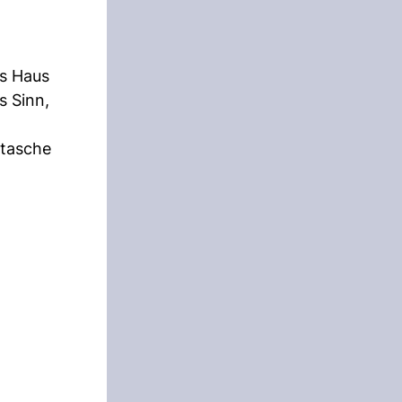
as Haus
s Sinn,
dtasche