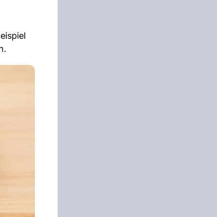
eispiel
n.