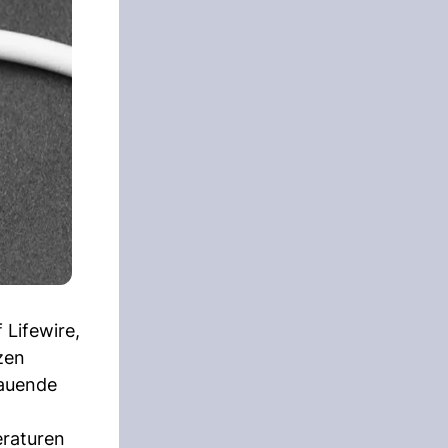
 Lifewire,
zen
bauende
eraturen