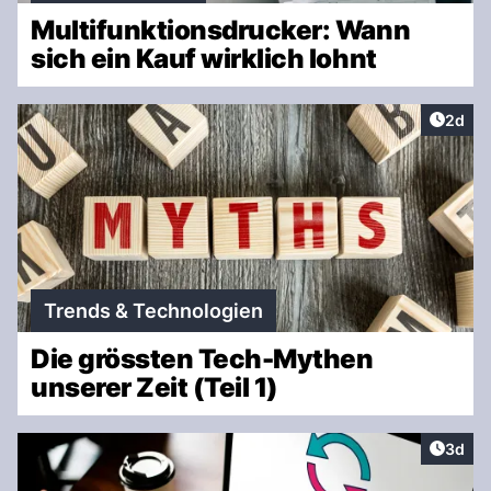
Multifunktionsdrucker: Wann
sich ein Kauf wirklich lohnt
Artike
2d
Trends & Technologien
Die grössten Tech-Mythen
unserer Zeit (Teil 1)
Artike
3d