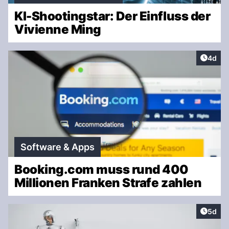
KI-Shootingstar: Der Einfluss der
Vivienne Ming
Artike
4d
Software & Apps
Booking.com muss rund 400
Millionen Franken Strafe zahlen
Artike
5d