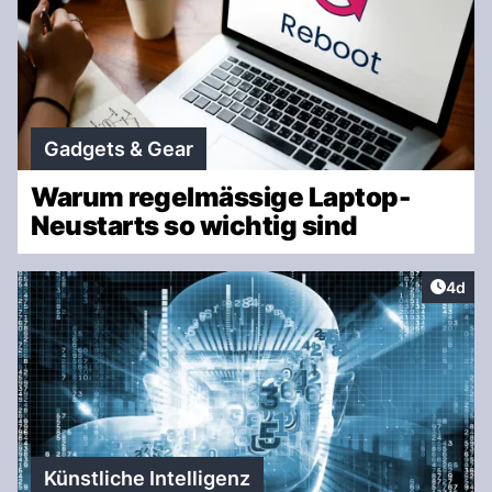
Gadgets & Gear
Warum regelmässige Laptop-
Neustarts so wichtig sind
Artike
4d
Künstliche Intelligenz