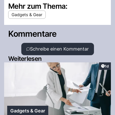
Mehr zum Thema:
Gadgets & Gear
Kommentare
Schreibe einen Kommentar
Weiterlesen
Artike
1d
Gadgets & Gear