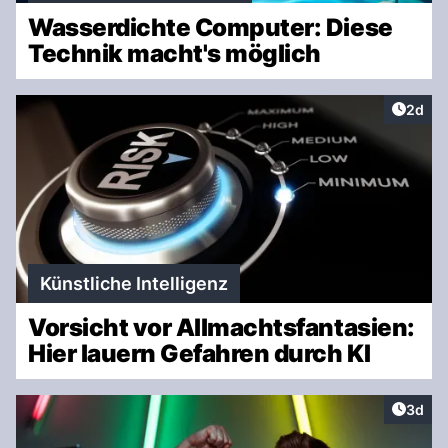
Wasserdichte Computer: Diese
Technik macht's möglich
Artike
2d
Künstliche Intelligenz
Vorsicht vor Allmachtsfantasien:
Hier lauern Gefahren durch KI
Artike
3d