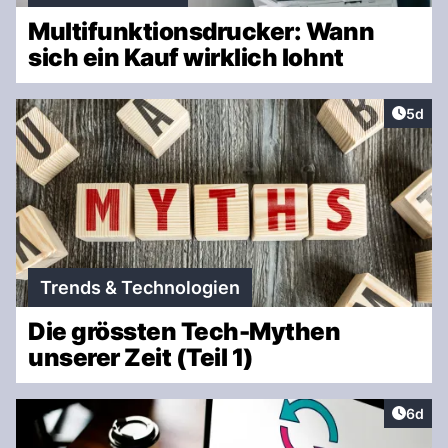
Multifunktionsdrucker: Wann
sich ein Kauf wirklich lohnt
Artike
5d
Trends & Technologien
Die grössten Tech-Mythen
unserer Zeit (Teil 1)
Artike
6d