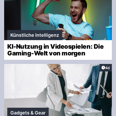
Künstliche Intelligenz
KI-Nutzung in Videospielen: Die
Gaming-Welt von morgen
Artike
4d
Gadgets & Gear