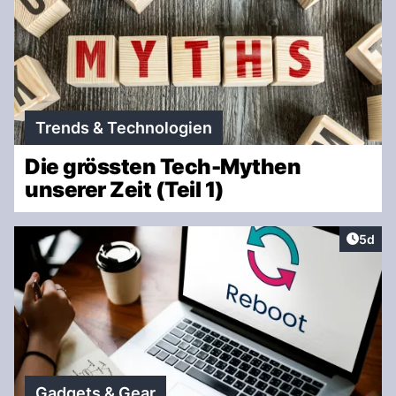
Trends & Technologien
Die grössten Tech-Mythen
unserer Zeit (Teil 1)
Artike
5d
Gadgets & Gear