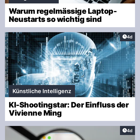
Warum regelmässige Laptop-
Neustarts so wichtig sind
Artike
4d
Künstliche Intelligenz
KI-Shootingstar: Der Einfluss der
Vivienne Ming
Artike
4d