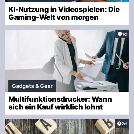
KI-Nutzung in Videospielen: Die
Gaming-Welt von morgen
Artike
1d
Gadgets & Gear
Multifunktionsdrucker: Wann
sich ein Kauf wirklich lohnt
Artike
2d