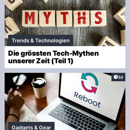
Trends & Technologien
Die grössten Tech-Mythen
unserer Zeit (Teil 1)
Artike
3d
Gadgets & Gear