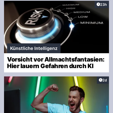
Artikel 
23h
Künstliche Intelligenz
Vorsicht vor Allmachtsfantasien:
Hier lauern Gefahren durch KI
Artike
2d