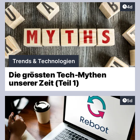
Artike
4d
Trends & Technologien
Die grössten Tech-Mythen
unserer Zeit (Teil 1)
Artike
5d