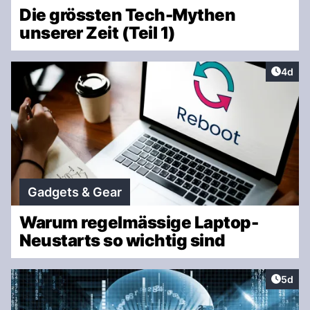
Die grössten Tech-Mythen
unserer Zeit (Teil 1)
Artike
4d
Gadgets & Gear
Warum regelmässige Laptop-
Neustarts so wichtig sind
Artike
5d