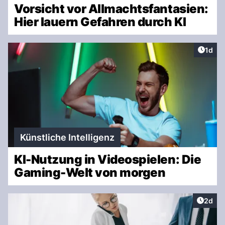
Vorsicht vor Allmachtsfantasien:
Hier lauern Gefahren durch KI
Artike
1d
Künstliche Intelligenz
KI-Nutzung in Videospielen: Die
Gaming-Welt von morgen
Artike
2d