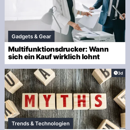
Gadgets & Gear
Multifunktionsdrucker: Wann
sich ein Kauf wirklich lohnt
Artike
3d
Trends & Technologien