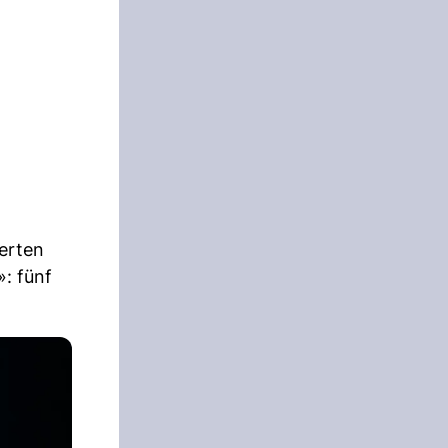
ierten
: fünf