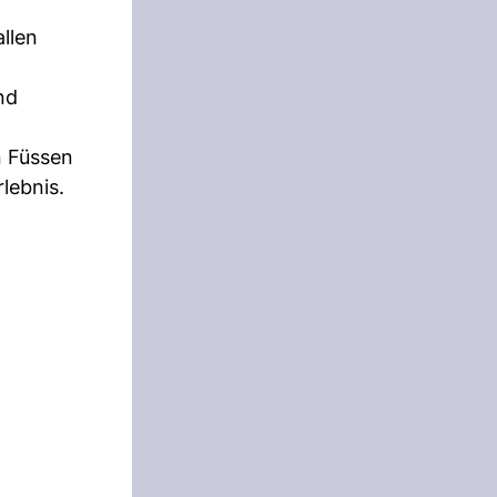
allen
nd
n Füssen
lebnis.