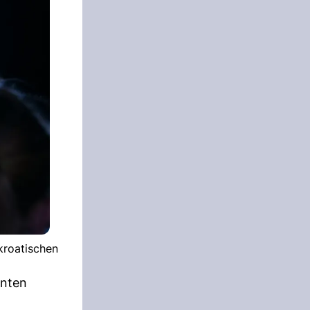
kroatischen
enten