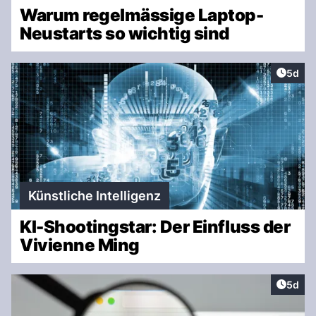
Warum regelmässige Laptop-
Neustarts so wichtig sind
Artike
5d
Künstliche Intelligenz
KI-Shootingstar: Der Einfluss der
Vivienne Ming
Artike
5d