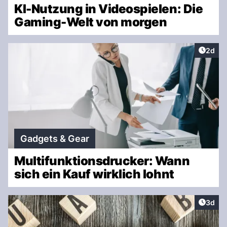
KI-Nutzung in Videospielen: Die
Gaming-Welt von morgen
Artike
2d
Gadgets & Gear
Multifunktionsdrucker: Wann
sich ein Kauf wirklich lohnt
Artike
3d