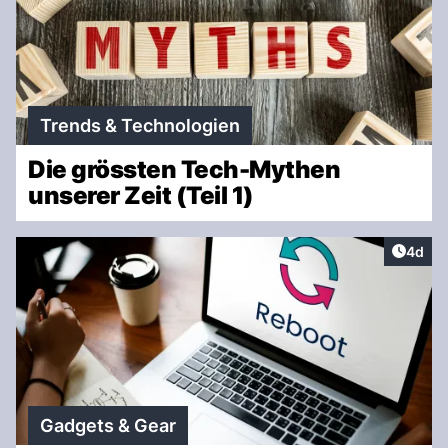
Trends & Technologien
Die grössten Tech-Mythen
unserer Zeit (Teil 1)
Artike
4d
Gadgets & Gear