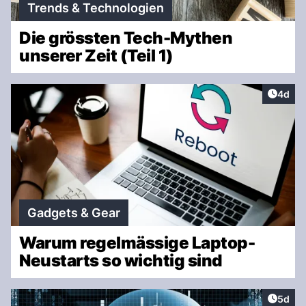
Trends & Technologien
Die grössten Tech-Mythen
unserer Zeit (Teil 1)
Artike
4d
Gadgets & Gear
Warum regelmässige Laptop-
Neustarts so wichtig sind
Artike
5d