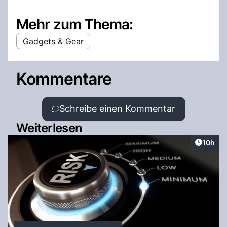
Mehr zum Thema:
Gadgets & Gear
Kommentare
Schreibe einen Kommentar
Weiterlesen
Artikel
10h