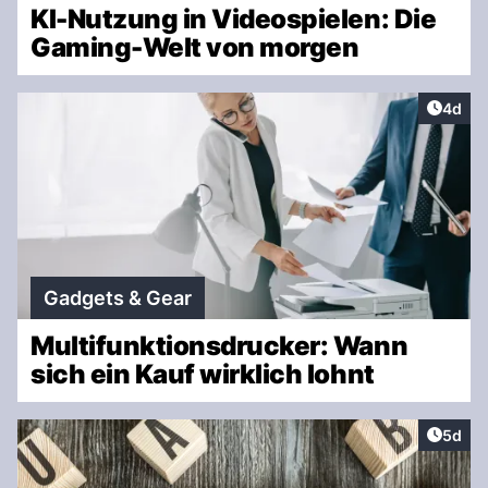
KI-Nutzung in Videospielen: Die
Gaming-Welt von morgen
Artike
4d
Gadgets & Gear
Multifunktionsdrucker: Wann
sich ein Kauf wirklich lohnt
Artike
5d