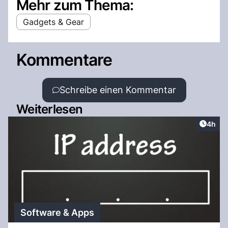
Mehr zum Thema:
Gadgets & Gear
Kommentare
Schreibe einen Kommentar
Weiterlesen
Artike
4h
Software & Apps