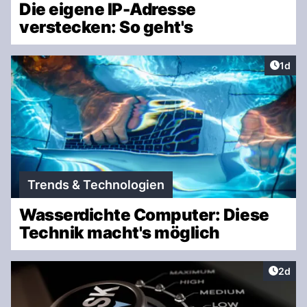
Die eigene IP-Adresse
verstecken: So geht's
Artike
1d
Trends & Technologien
Wasserdichte Computer: Diese
Technik macht's möglich
Artike
2d