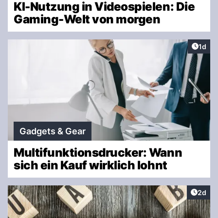
KI-Nutzung in Videospielen: Die
Gaming-Welt von morgen
Artike
1d
Gadgets & Gear
Multifunktionsdrucker: Wann
sich ein Kauf wirklich lohnt
Artike
2d