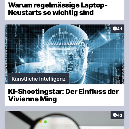
Warum regelmässige Laptop-
Neustarts so wichtig sind
Artike
4d
Künstliche Intelligenz
KI-Shootingstar: Der Einfluss der
Vivienne Ming
Artike
4d