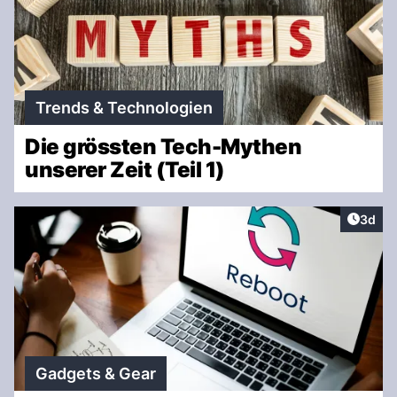
Trends & Technologien
Die grössten Tech-Mythen
unserer Zeit (Teil 1)
Artike
3d
Gadgets & Gear