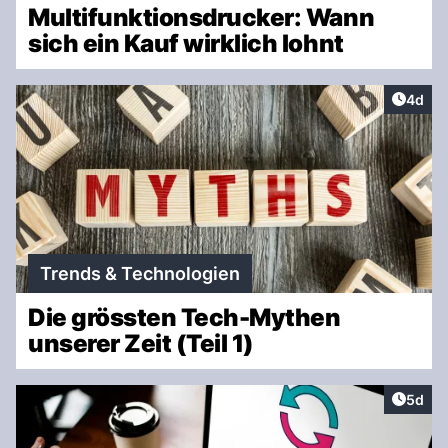
Multifunktionsdrucker: Wann
sich ein Kauf wirklich lohnt
Artike
4d
Trends & Technologien
Die grössten Tech-Mythen
unserer Zeit (Teil 1)
Artike
5d