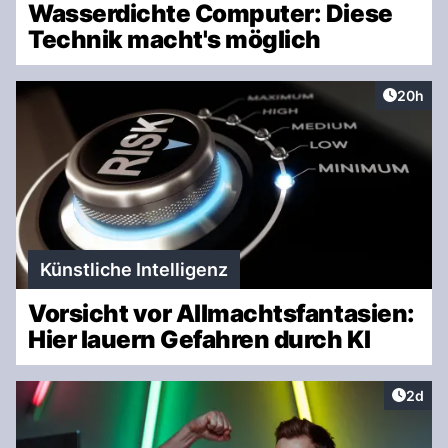
Wasserdichte Computer: Diese
Technik macht's möglich
Artikel 
20h
Künstliche Intelligenz
Vorsicht vor Allmachtsfantasien:
Hier lauern Gefahren durch KI
Artike
2d