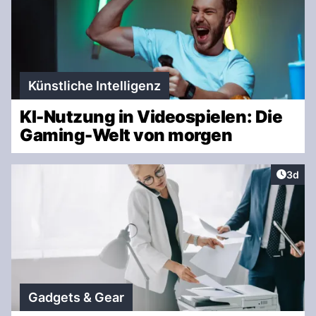
Künstliche Intelligenz
KI-Nutzung in Videospielen: Die
Gaming-Welt von morgen
Artike
3d
Gadgets & Gear