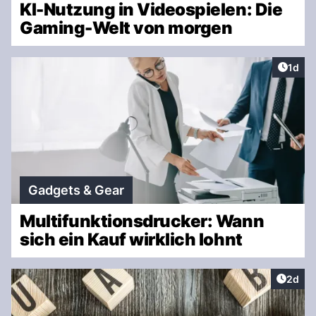
KI-Nutzung in Videospielen: Die
Gaming-Welt von morgen
Artike
1d
Gadgets & Gear
Multifunktionsdrucker: Wann
sich ein Kauf wirklich lohnt
Artike
2d