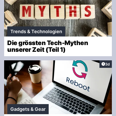
Trends & Technologien
Die grössten Tech-Mythen
unserer Zeit (Teil 1)
Artike
3d
Gadgets & Gear