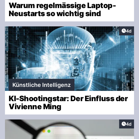
Warum regelmässige Laptop-
Neustarts so wichtig sind
Artike
4d
Künstliche Intelligenz
KI-Shootingstar: Der Einfluss der
Vivienne Ming
Artike
4d