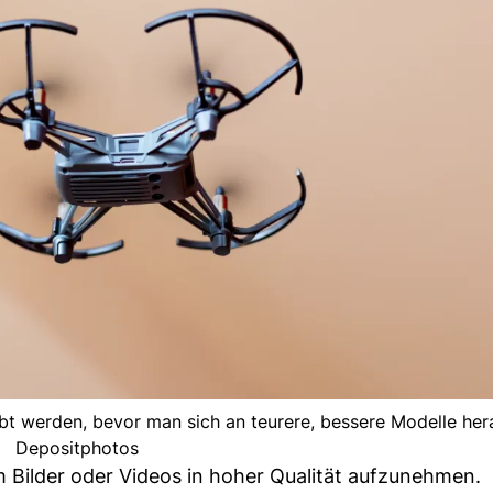
bt werden, bevor man sich an teurere, bessere Modelle her
Depositphotos
 Bilder oder Videos in hoher Qualität aufzunehmen.