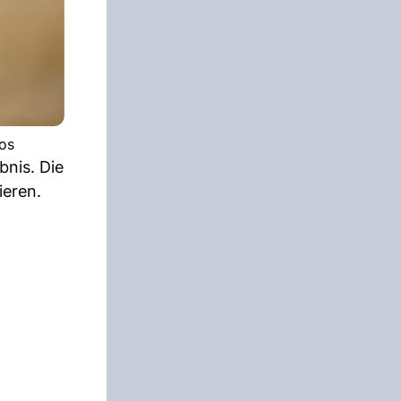
tos
bnis. Die
ieren.