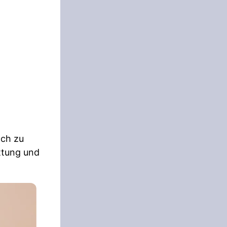
ach zu
ttung und