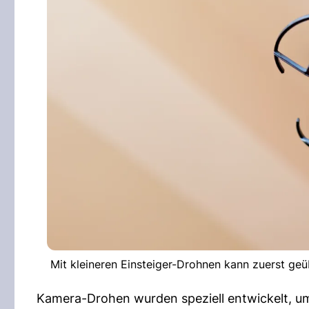
Mit kleineren Einsteiger-Drohnen kann zuerst geü
Kamera-Drohen wurden speziell entwickelt, um