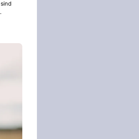
 sind
.