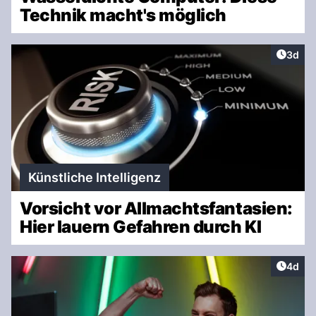
Technik macht's möglich
Artike
3d
Künstliche Intelligenz
Vorsicht vor Allmachtsfantasien:
Hier lauern Gefahren durch KI
Artike
4d