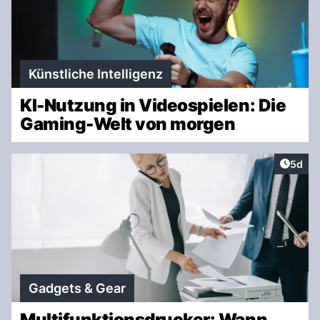
Künstliche Intelligenz
KI-Nutzung in Videospielen: Die
Gaming-Welt von morgen
Artike
5d
Gadgets & Gear
Multifunktionsdrucker: Wann