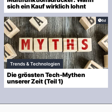
sich ein Kauf wirklich lohnt
Artike
6d
Trends & Technologien
Die grössten Tech-Mythen
unserer Zeit (Teil 1)
Footer