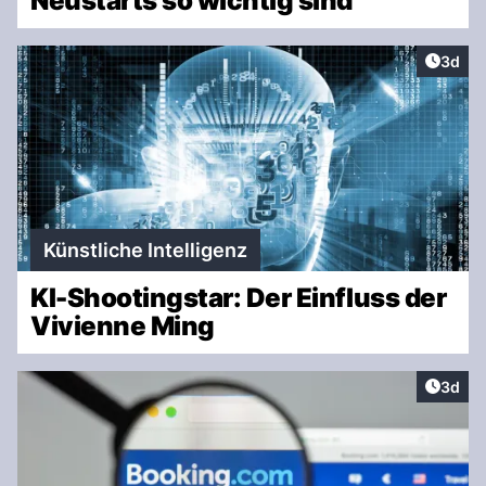
Neustarts so wichtig sind
Artike
3d
Künstliche Intelligenz
KI-Shootingstar: Der Einfluss der
Vivienne Ming
Artike
3d