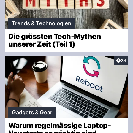
Trends & Technologien
Die grössten Tech-Mythen
unserer Zeit (Teil 1)
Artike
2d
Gadgets & Gear
Warum regelmässige Laptop-