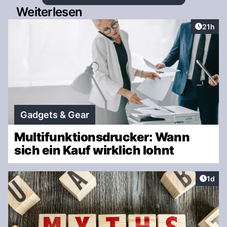
Weiterlesen
Artikel
21h
Gadgets & Gear
Multifunktionsdrucker: Wann
sich ein Kauf wirklich lohnt
Artike
1d