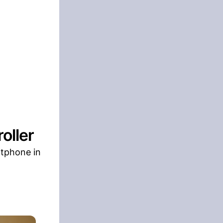
oller
rtphone in