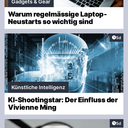
Gadgets & Gear
Warum regelmässige Laptop-
Neustarts so wichtig sind
Artike
5d
Künstliche Intelligenz
KI-Shootingstar: Der Einfluss der
Vivienne Ming
Artike
5d