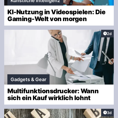
Künstliche Intelligenz
KI-Nutzung in Videospielen: Die
Gaming-Welt von morgen
Artike
2d
Gadgets & Gear
Multifunktionsdrucker: Wann
sich ein Kauf wirklich lohnt
Artike
3d