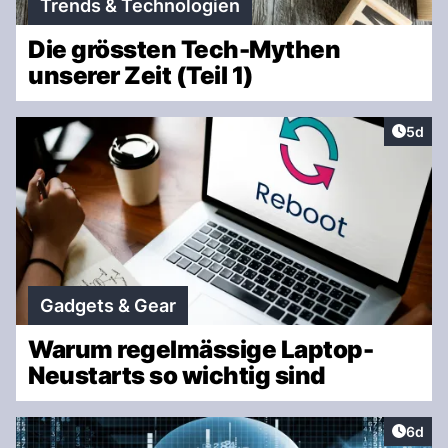
Trends & Technologien
Die grössten Tech-Mythen
unserer Zeit (Teil 1)
Artike
5d
Gadgets & Gear
Warum regelmässige Laptop-
Neustarts so wichtig sind
Artike
6d