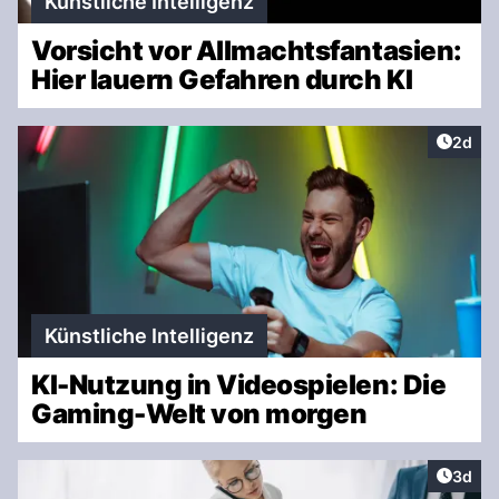
Künstliche Intelligenz
Vorsicht vor Allmachtsfantasien:
Hier lauern Gefahren durch KI
Artike
2d
Künstliche Intelligenz
KI-Nutzung in Videospielen: Die
Gaming-Welt von morgen
Artike
3d