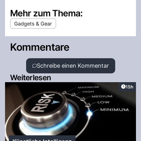
Mehr zum Thema:
Gadgets & Gear
Kommentare
Schreibe einen Kommentar
Weiterlesen
Artikel
15h